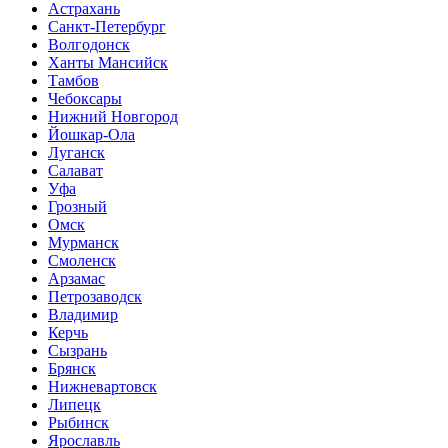
Астрахань
Санкт-Петербург
Волгодонск
Ханты Мансийск
Тамбов
Чебоксары
Нижний Новгород
Йошкар-Ола
Луганск
Салават
Уфа
Грозный
Омск
Мурманск
Смоленск
Арзамас
Петрозаводск
Владимир
Керчь
Сызрань
Брянск
Нижневартовск
Липецк
Рыбинск
Ярославль