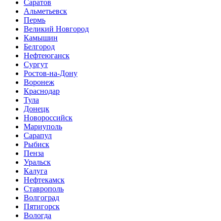
Саратов
Альметьевск
Пермь
Великий Новгород
Камышин
Белгород
Нефтеюганск
Сургут
Ростов-на-Дону
Воронеж
Краснодар
Тула
Донецк
Новороссийск
Мариуполь
Сарапул
Рыбиск
Пенза
Уральск
Калуга
Нефтекамск
Ставрополь
Волгоград
Пятигорск
Вологда