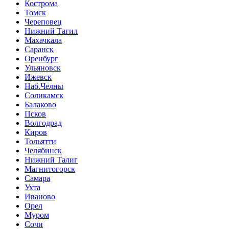
Кострома
Томск
Череповец
Нижний Тагил
Махачкала
Саранск
Оренбург
Ульяновск
Ижевск
Наб.Челны
Соликамск
Балаково
Псков
Волгодрад
Киров
Тольятти
Челябинск
Нижний Талиг
Магнитогорск
Самара
Ухта
Иваново
Орел
Муром
Сочи